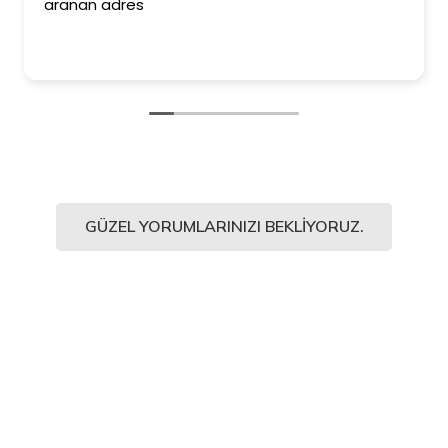
ederim. Duvar kağıtl
Kesinlikle işinin en iyi
ediyorum.
GÜZEL YORUMLARINIZI BEKLIYORUZ.