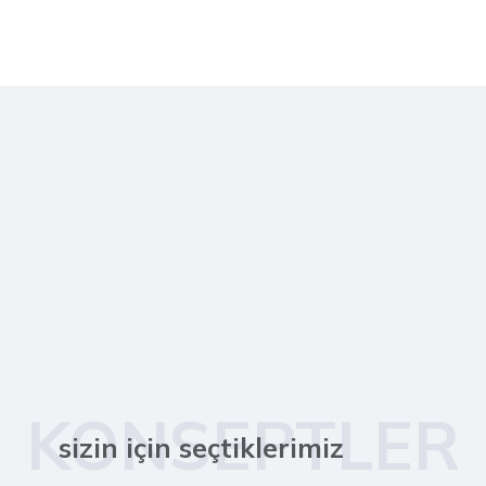
KONSEPTLER
sizin için seçtiklerimiz