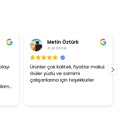
Metin Öztürk
As
4 yıl önce
4 
yı
Ürünler çok kaliteli, fiyatlar makul.
3+1 evin 
Güler yüzlü ve samimi
tutar
çalışanlarına için teşekkürler.
im.