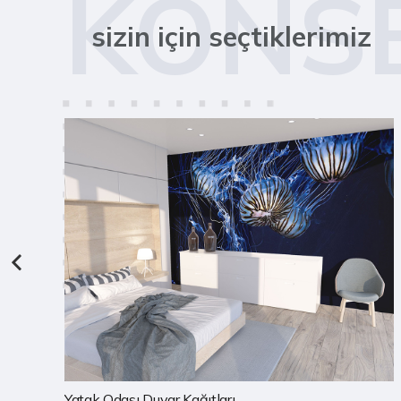
KONS
sizin için seçtiklerimiz
Çocuk Odası Duvar Kağıtları