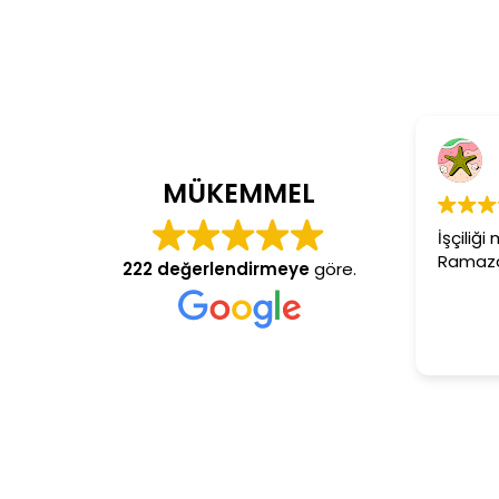
C
4 y
MÜKEMMEL
İşçiliği 
Ramazan 
222 değerlendirmeye
göre.