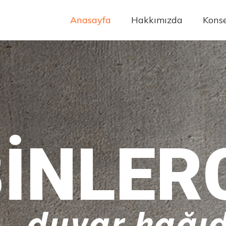
Anasayfa
Hakkımızda
Konse
INLER
duvar kağıd