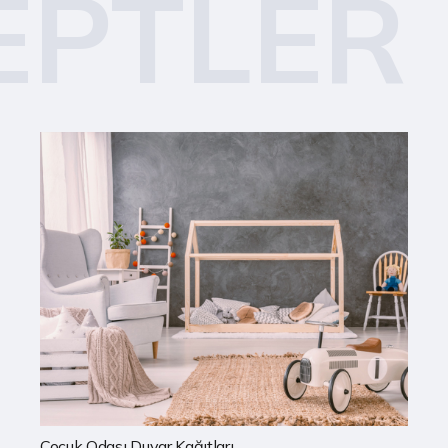
EPTLER
Mutfak Duvar Kağıtları