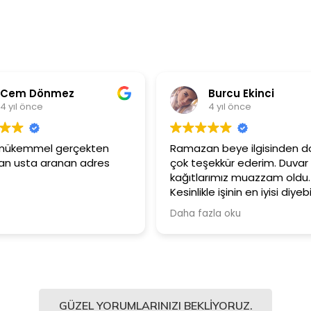
em Dönmez
Burcu Ekinci
ıl önce
4 yıl önce
mükemmel gerçekten
Ramazan beye ilgisinden dola
usta aranan adres
çok teşekkür ederim. Duvar
kağıtlarımız muazzam oldu.
Kesinlikle işinin en iyisi diyebilir
Şiddetle tavsiye ediyorum.
Daha fazla oku
GÜZEL YORUMLARINIZI BEKLIYORUZ.