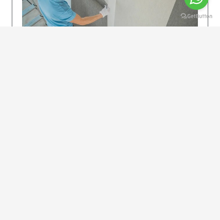
KOLAY UYGULAMA
Dikkatlice gelecek adımları izleyin: İstenilen
uzunlukta şeritler kesilir. Ölçü yüksekliğini
dikkate alın. (Talimatlar etiketin ön…
DEVAMI