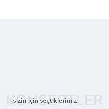
KONSEPTLER
sizin için seçtiklerimiz