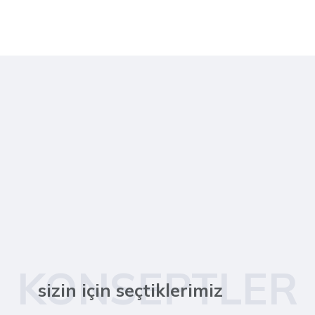
KONSEPTLER
sizin için seçtiklerimiz