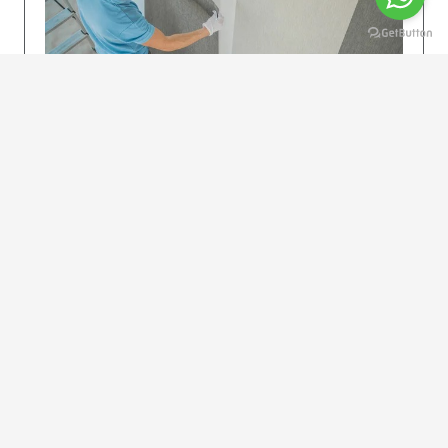
KOLAY UYGULAMA
Dikkatlice gelecek adımları izleyin: İstenilen
uzunlukta şeritler kesilir. Ölçü yüksekliğini
dikkate alın. (Talimatlar etiketin ön…
DEVAMI