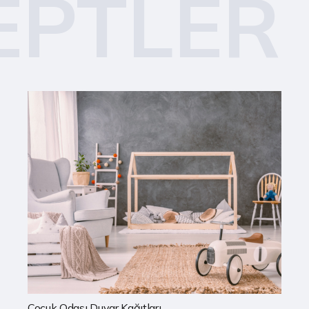
EPTLER
Mutfak Duvar Kağıtları