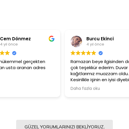
Burcu Ekinci
M
4 yıl önce
4 
Ramazan beye ilgisinden dolayı
Ürünler ço
çok teşekkür ederim. Duvar
Güler yüz
kağıtlarımız muazzam oldu.
çalışanlar
Kesinlikle işinin en iyisi diyebilirim.
Şiddetle tavsiye ediyorum.
Daha fazla oku
GÜZEL YORUMLARINIZI BEKLIYORUZ.