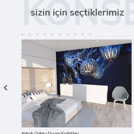
KONS
sizin için seçtiklerimiz
Çocuk Odası Duvar Kağıtları