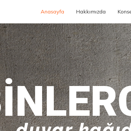
Anasayfa
Hakkımızda
Konse
INLER
duvar kağıd