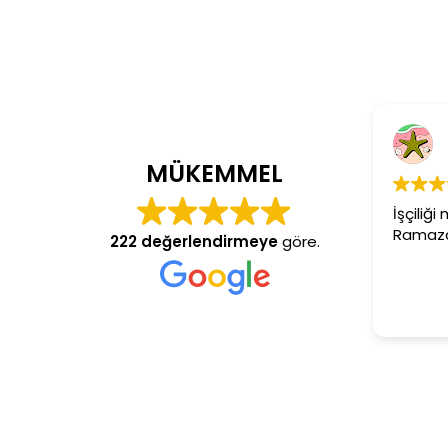
Cem Dönmez
4 yıl önce
MÜKEMMEL
İşçiliği mükemmel gerçekten
Ramazan usta aranan adres
222 değerlendirmeye
göre.