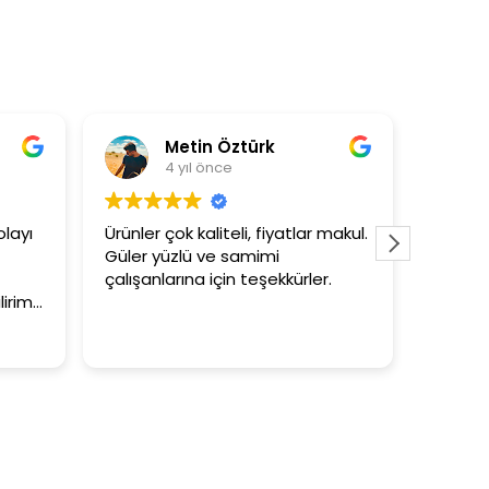
etin Öztürk
Asli Ersoy
yıl önce
4 yıl önce
k kaliteli, fiyatlar makul.
3+1 evin kagidini kapataslak n
lü ve samimi
tutar
ına için teşekkürler.