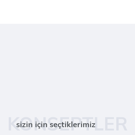
KONSEPTLER
sizin için seçtiklerimiz