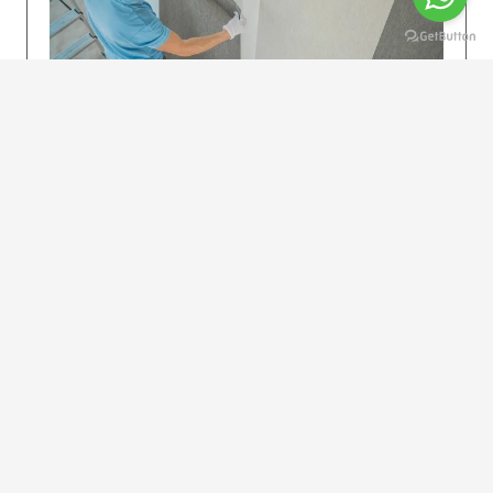
KOLAY UYGULAMA
Dikkatlice gelecek adımları izleyin: İstenilen
uzunlukta şeritler kesilir. Ölçü yüksekliğini
dikkate alın. (Talimatlar etiketin ön…
DEVAMI