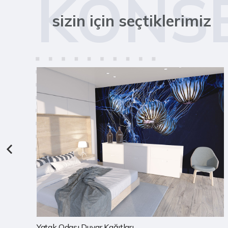
KONS
sizin için seçtiklerimiz
Çocuk Odası Duvar Kağıtları