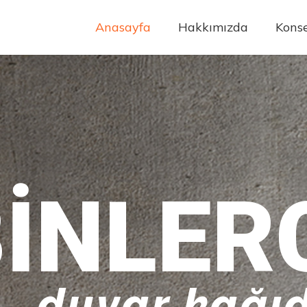
Anasayfa
Hakkımızda
Konse
INLER
duvar kağıd