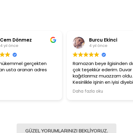
em Dönmez
Burcu Ekinci
yıl önce
4 yıl önce
 mükemmel gerçekten
Ramazan beye ilgisinden dol
usta aranan adres
çok teşekkür ederim. Duvar
kağıtlarımız muazzam oldu.
Kesinlikle işinin en iyisi diyebili
Şiddetle tavsiye ediyorum.
Daha fazla oku
GÜZEL YORUMLARINIZI BEKLIYORUZ.