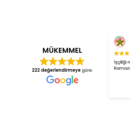
C
4 
MÜKEMMEL
İşçiliği
Ramazan 
222 değerlendirmeye
göre.