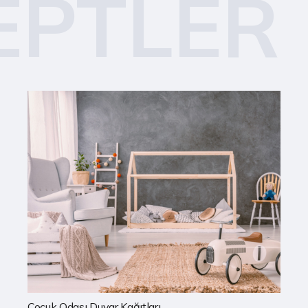
EPTLER
Mutfak Duvar Kağıtları