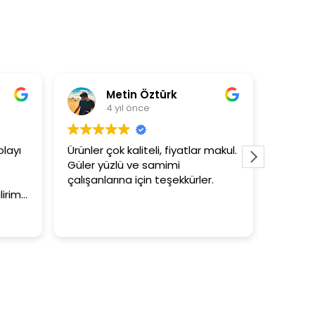
Metin Öztürk
A
4 yıl önce
4
ayı
Ürünler çok kaliteli, fiyatlar makul.
3+1 evin
Güler yüzlü ve samimi
tutar
çalışanlarına için teşekkürler.
rim.