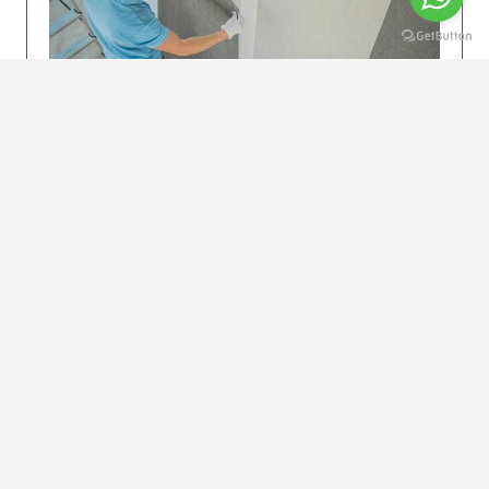
KOLAY UYGULAMA
Dikkatlice gelecek adımları izleyin: İstenilen
uzunlukta şeritler kesilir. Ölçü yüksekliğini
dikkate alın. (Talimatlar etiketin ön…
DEVAMI