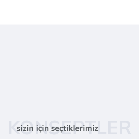
KONSEPTLER
sizin için seçtiklerimiz