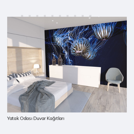
rı
Çocuk Odası Duvar Kağıtla