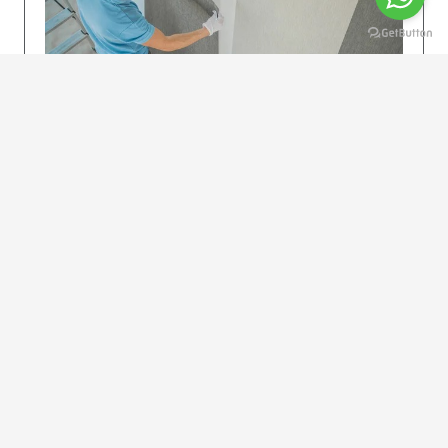
KOLAY UYGULAMA
Dikkatlice gelecek adımları izleyin: İstenilen
uzunlukta şeritler kesilir. Ölçü yüksekliğini
dikkate alın. (Talimatlar etiketin ön…
DEVAMI