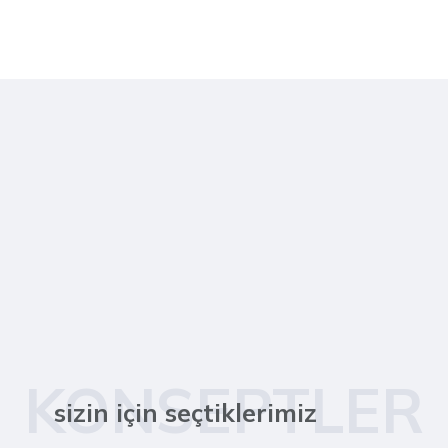
KONSEPTLER
sizin için seçtiklerimiz