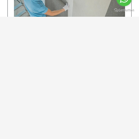
KOLAY UYGULAMA
Dikkatlice gelecek adımları izleyin: İstenilen
uzunlukta şeritler kesilir. Ölçü yüksekliğini
dikkate alın. (Talimatlar etiketin ön…
DEVAMI