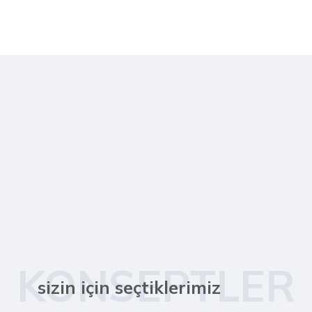
KONSEPTLER
sizin için seçtiklerimiz