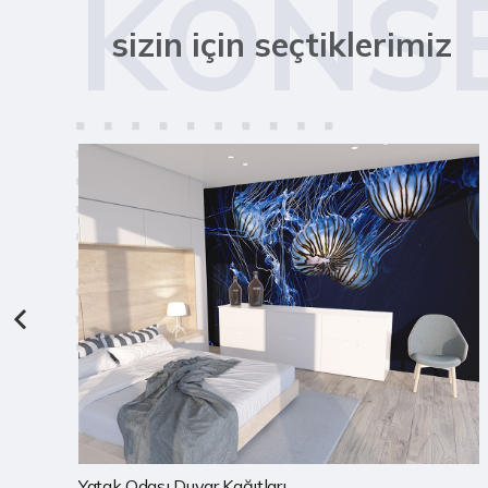
KONS
sizin için seçtiklerimiz
Çocuk Odası Duvar Kağıtları