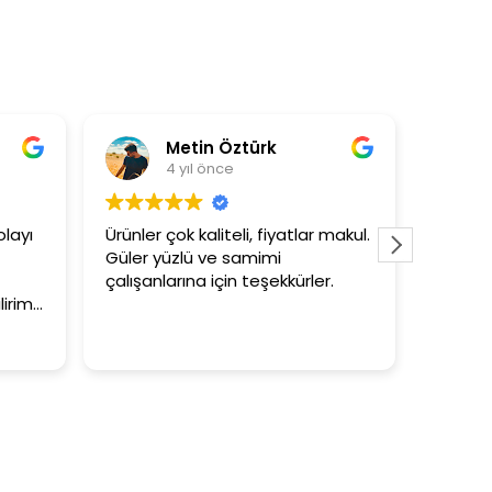
Metin Öztürk
Asli Ersoy
 yıl önce
4 yıl önce
ok kaliteli, fiyatlar makul.
3+1 evin kagidini kapataslak
zlü ve samimi
tutar
rına için teşekkürler.