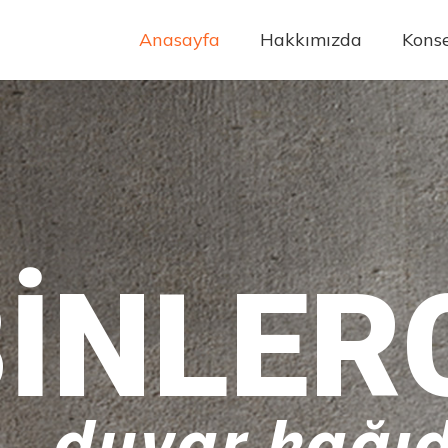
Anasayfa
Hakkımızda
Konse
INLER
duvar kağıd