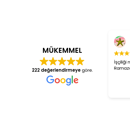
Cem Dönmez
4 yıl önce
MÜKEMMEL
İşçiliği mükemmel gerçekten
Ramazan usta aranan adres
222 değerlendirmeye
göre.