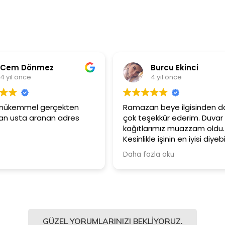
Burcu Ekinci
4 yıl önce
4
Ramazan beye ilgisinden dolayı
Ürünler ç
çok teşekkür ederim. Duvar
Güler yü
kağıtlarımız muazzam oldu.
çalışanla
Kesinlikle işinin en iyisi diyebilirim.
Şiddetle tavsiye ediyorum.
Daha fazla oku
GÜZEL YORUMLARINIZI BEKLIYORUZ.