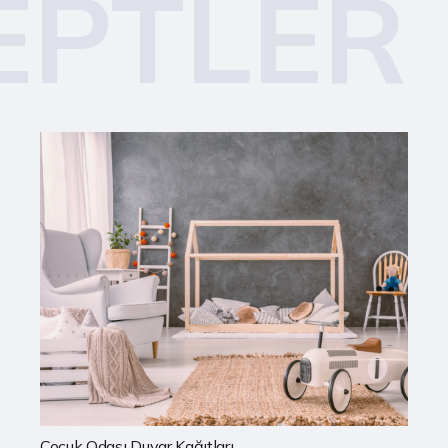
EPTLER
Mutfak Duvar Kağıtları