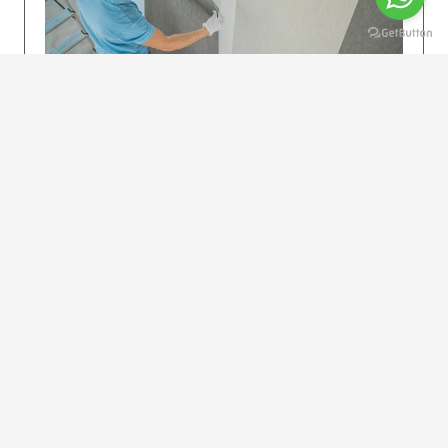
KOLAY UYGULAMA
Dikkatlice gelecek adımları izleyin: İstenilen
uzunlukta şeritler kesilir. Ölçü yüksekliğini
dikkate alın. (Talimatlar etiketin ön…
DEVAMI