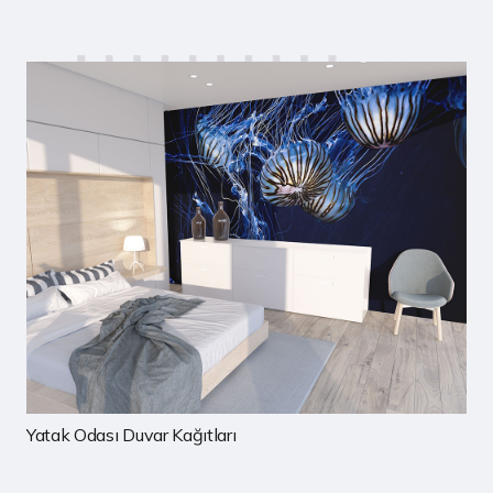
ası Duvar Kağıtları
Çocuk Od