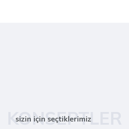
KONSEPTLER
sizin için seçtiklerimiz