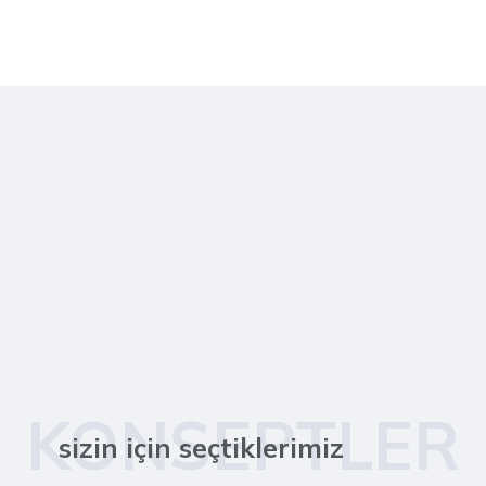
KONSEPTLER
sizin için seçtiklerimiz