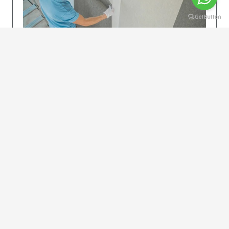
KOLAY UYGULAMA
Dikkatlice gelecek adımları izleyin: İstenilen
uzunlukta şeritler kesilir. Ölçü yüksekliğini
dikkate alın. (Talimatlar etiketin ön…
DEVAMI