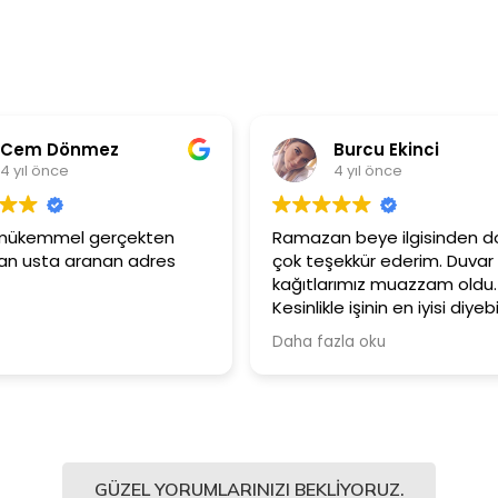
Cem Dönmez
Burcu Ekinci
4 yıl önce
4 yıl önce
i mükemmel gerçekten
Ramazan beye ilgisinden do
n usta aranan adres
çok teşekkür ederim. Duvar
kağıtlarımız muazzam oldu.
Kesinlikle işinin en iyisi diyebil
Şiddetle tavsiye ediyorum.
Daha fazla oku
GÜZEL YORUMLARINIZI BEKLIYORUZ.