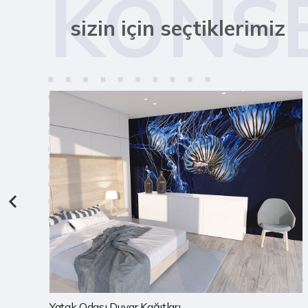
KONS
sizin için seçtiklerimiz
Çocuk Odası Duvar Kağıtları