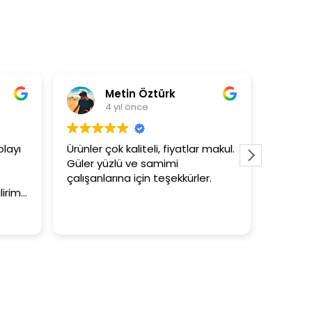
Metin Öztürk
4 yıl önce
layı
Ürünler çok kaliteli, fiyatlar makul.
3+1 evi
Güler yüzlü ve samimi
tutar
çalışanlarına için teşekkürler.
irim.