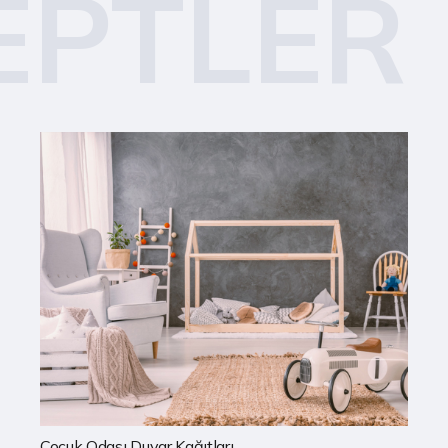
EPTLER
Mutfak Duvar Kağıtları