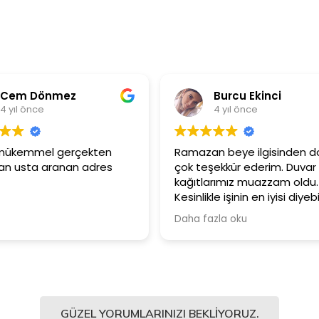
em Dönmez
Burcu Ekinci
ıl önce
4 yıl önce
mükemmel gerçekten
Ramazan beye ilgisinden dola
usta aranan adres
çok teşekkür ederim. Duvar
kağıtlarımız muazzam oldu.
Kesinlikle işinin en iyisi diyebilir
Şiddetle tavsiye ediyorum.
Daha fazla oku
GÜZEL YORUMLARINIZI BEKLIYORUZ.