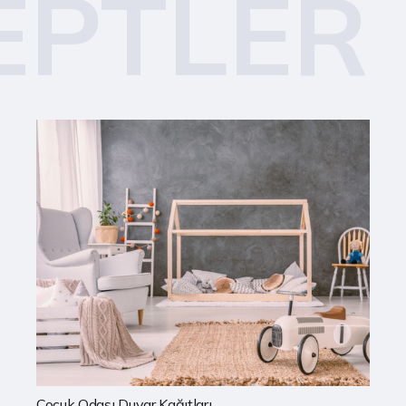
EPTLER
Mutfak Duvar Kağıtları