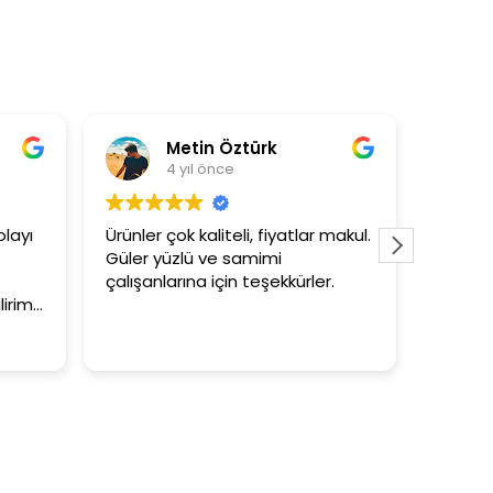
Metin Öztürk
As
4 yıl önce
4 
yı
Ürünler çok kaliteli, fiyatlar makul.
3+1 evin 
Güler yüzlü ve samimi
tutar
çalışanlarına için teşekkürler.
im.