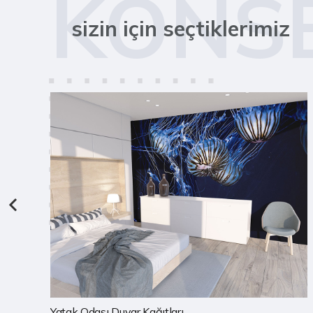
KONS
sizin için seçtiklerimiz
Çocuk Odası Duvar Kağıtları