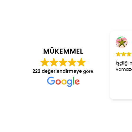
C
4 y
MÜKEMMEL
İşçiliği 
Ramazan 
222 değerlendirmeye
göre.