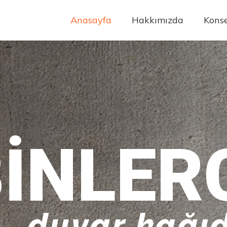
Anasayfa
Hakkımızda
Konse
INLER
duvar kağıd