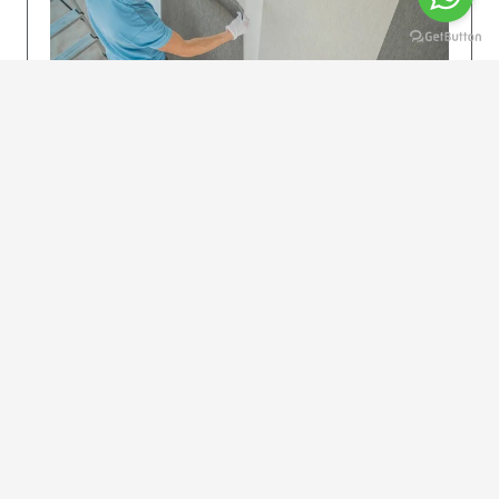
KOLAY UYGULAMA
Dikkatlice gelecek adımları izleyin: İstenilen
uzunlukta şeritler kesilir. Ölçü yüksekliğini
dikkate alın. (Talimatlar etiketin ön…
DEVAMI