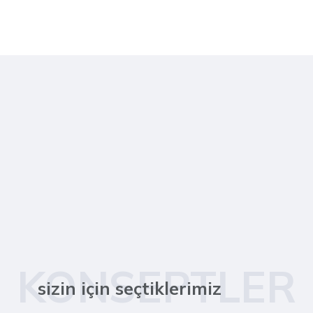
KONSEPTLER
sizin için seçtiklerimiz