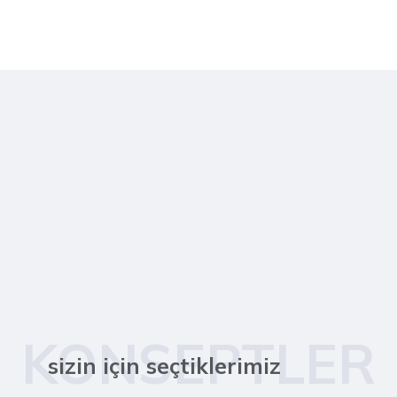
KONSEPTLER
sizin için seçtiklerimiz