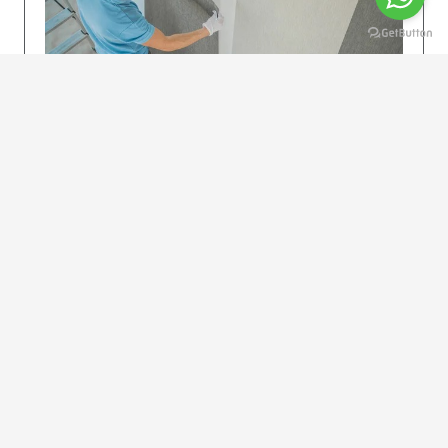
KOLAY UYGULAMA
Dikkatlice gelecek adımları izleyin: İstenilen
uzunlukta şeritler kesilir. Ölçü yüksekliğini
dikkate alın. (Talimatlar etiketin ön…
DEVAMI