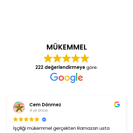
MÜKEMMEL
222 değerlendirmeye
göre.
Cem Dönmez
4 yıl önce
şçiliği mükemmel gerçekten Ramazan usta
Ramaz