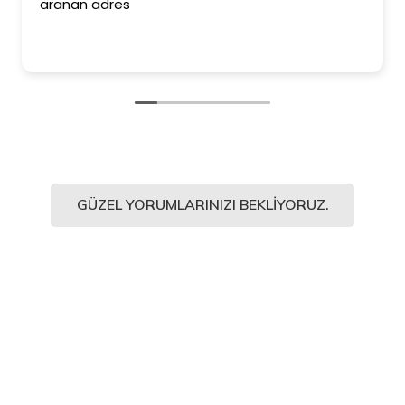
ranan adres
ederi
Kesinl
ediyo
GÜZEL YORUMLARINIZI BEKLIYORUZ.