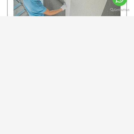
KOLAY UYGULAMA
Dikkatlice gelecek adımları izleyin: İstenilen
uzunlukta şeritler kesilir. Ölçü yüksekliğini
dikkate alın. (Talimatlar etiketin ön…
DEVAMI