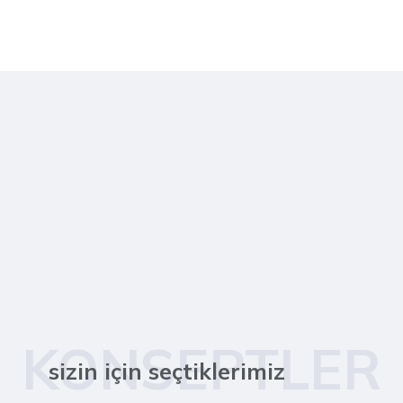
KONSEPTLER
sizin için seçtiklerimiz