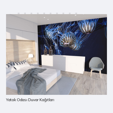
rı
Çocuk Odası Duvar Kağıtla