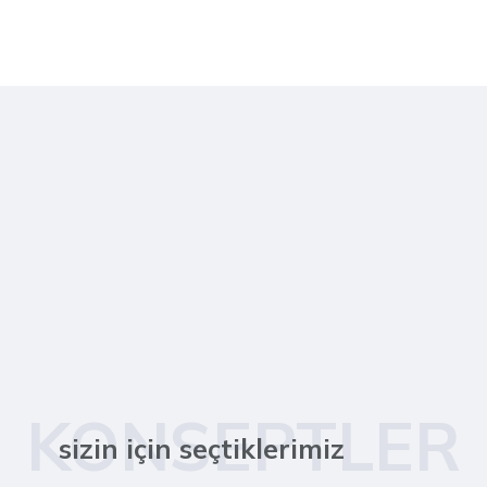
KONSEPTLER
sizin için seçtiklerimiz