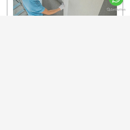
KOLAY UYGULAMA
Dikkatlice gelecek adımları izleyin: İstenilen
uzunlukta şeritler kesilir. Ölçü yüksekliğini
dikkate alın. (Talimatlar etiketin ön…
DEVAMI