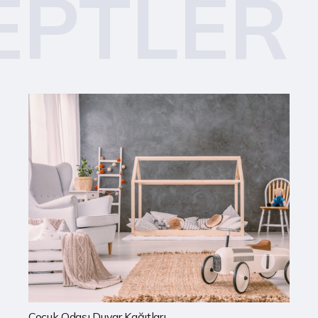
EPTLER
Mutfak Duvar Kağıtları