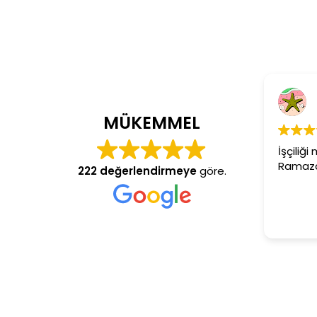
Cem Dönmez
4 yıl önce
MÜKEMMEL
İşçiliği mükemmel gerçekten
Ramazan usta aranan adres
222 değerlendirmeye
göre.