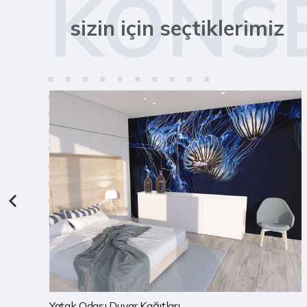
KONS
sizin için seçtiklerimiz
Çocuk Odası Duvar Kağıtları