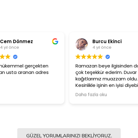
Burcu Ekinci
Metin Ö
4 yıl önce
4 yıl önce
Ramazan beye ilgisinden dolayı
Ürünler çok kalite
çok teşekkür ederim. Duvar
Güler yüzlü ve 
kağıtlarımız muazzam oldu.
çalışanlarına içi
Kesinlikle işinin en iyisi diyebilirim.
Şiddetle tavsiye ediyorum.
Daha fazla oku
GÜZEL YORUMLARINIZI BEKLIYORUZ.