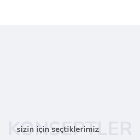
KONSEPTLER
sizin için seçtiklerimiz