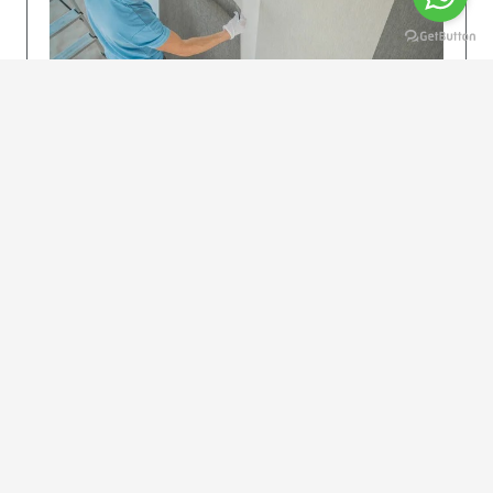
KOLAY UYGULAMA
Dikkatlice gelecek adımları izleyin: İstenilen
uzunlukta şeritler kesilir. Ölçü yüksekliğini
dikkate alın. (Talimatlar etiketin ön…
DEVAMI