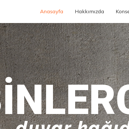
Anasayfa
Hakkımızda
Konse
INLER
duvar kağıd