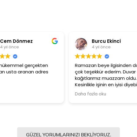
Burcu Ekinci
Metin Ö
4 yıl önce
4 yıl önce
Ramazan beye ilgisinden dolayı
Ürünler çok kalite
çok teşekkür ederim. Duvar
Güler yüzlü ve 
kağıtlarımız muazzam oldu.
çalışanlarına içi
Kesinlikle işinin en iyisi diyebilirim.
Şiddetle tavsiye ediyorum.
Daha fazla oku
GÜZEL YORUMLARINIZI BEKLIYORUZ.