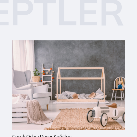
EPTLER
Mutfak Duvar Kağıtları