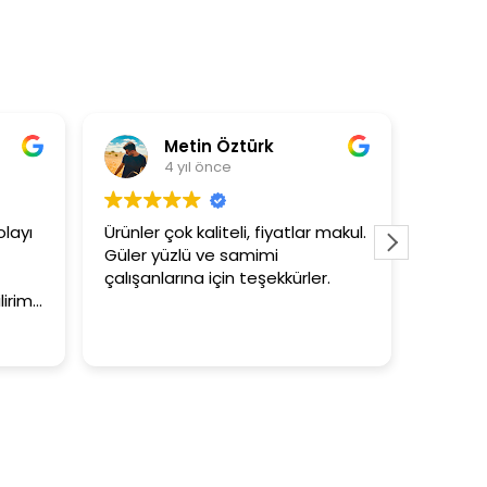
ztürk
Asli Ersoy
4 yıl önce
li, fiyatlar makul.
3+1 evin kagidini kapataslak ne
samimi
tutar
n teşekkürler.