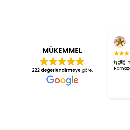
Cem Dönmez
4 yıl önce
MÜKEMMEL
İşçiliği mükemmel gerçekten
Ramazan usta aranan adres
222 değerlendirmeye
göre.