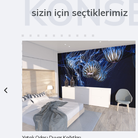
KONS
sizin için seçtiklerimiz
Çocuk Odası Duvar Kağıtları