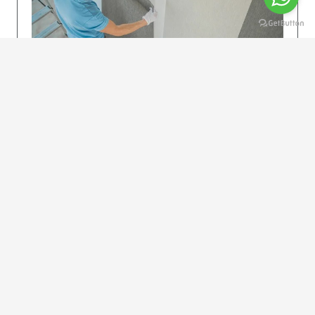
KOLAY UYGULAMA
Dikkatlice gelecek adımları izleyin: İstenilen
uzunlukta şeritler kesilir. Ölçü yüksekliğini
dikkate alın. (Talimatlar etiketin ön…
DEVAMI