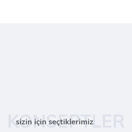
KONSEPTLER
sizin için seçtiklerimiz