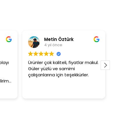
tin Öztürk
Asli Ersoy
ıl önce
4 yıl önce
kaliteli, fiyatlar makul.
3+1 evin kagidini kapataslak ne
ü ve samimi
tutar
na için teşekkürler.