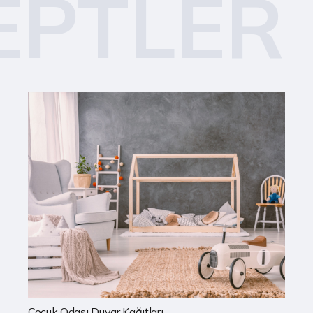
EPTLER
Mutfak Duvar Kağıtları