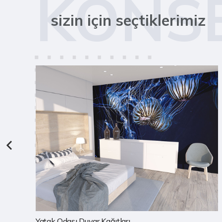
KONS
sizin için seçtiklerimiz
Çocuk Odası Duvar Kağıtları