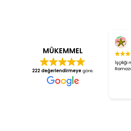
Cem Dönmez
4 yıl önce
MÜKEMMEL
İşçiliği mükemmel gerçekten
Ramazan usta aranan adres
222 değerlendirmeye
göre.