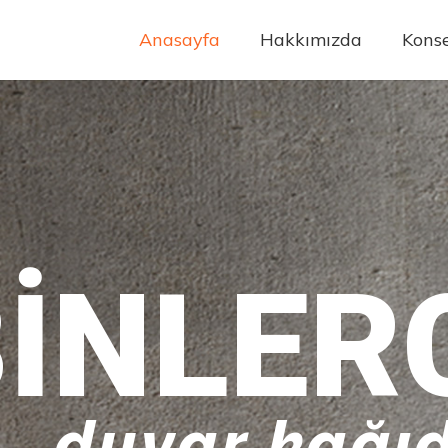
Anasayfa
Hakkımızda
Konse
INLER
duvar kağıd