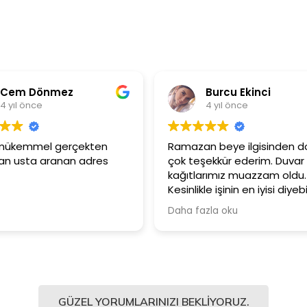
Burcu Ekinci
Me
4 yıl önce
4 y
Ramazan beye ilgisinden dolayı
Ürünler çok 
çok teşekkür ederim. Duvar
Güler yüzl
kağıtlarımız muazzam oldu.
çalışanları
Kesinlikle işinin en iyisi diyebilirim.
Şiddetle tavsiye ediyorum.
Daha fazla oku
GÜZEL YORUMLARINIZI BEKLIYORUZ.