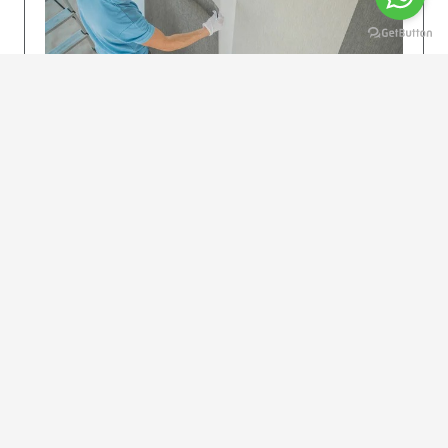
KOLAY UYGULAMA
Dikkatlice gelecek adımları izleyin: İstenilen
uzunlukta şeritler kesilir. Ölçü yüksekliğini
dikkate alın. (Talimatlar etiketin ön…
DEVAMI