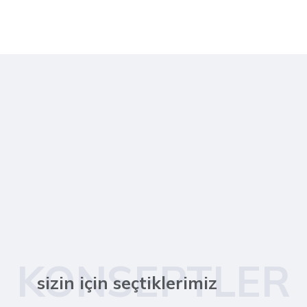
KONSEPTLER
sizin için seçtiklerimiz