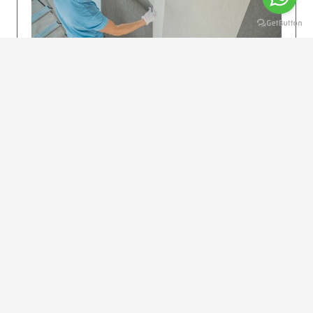
KOLAY UYGULAMA
Dikkatlice gelecek adımları izleyin: İstenilen
uzunlukta şeritler kesilir. Ölçü yüksekliğini
dikkate alın. (Talimatlar etiketin ön…
DEVAMI