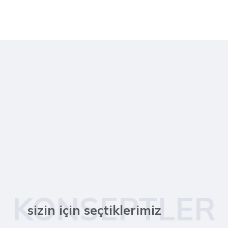
KONSEPTLER
sizin için seçtiklerimiz