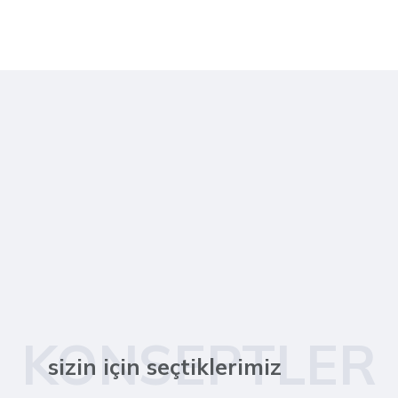
KONSEPTLER
sizin için seçtiklerimiz