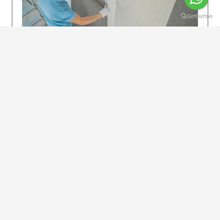
KOLAY UYGULAMA
Dikkatlice gelecek adımları izleyin: İstenilen
uzunlukta şeritler kesilir. Ölçü yüksekliğini
dikkate alın. (Talimatlar etiketin ön…
DEVAMI