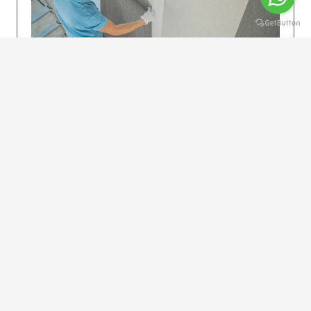
KOLAY UYGULAMA
Dikkatlice gelecek adımları izleyin: İstenilen
uzunlukta şeritler kesilir. Ölçü yüksekliğini
dikkate alın. (Talimatlar etiketin ön…
DEVAMI