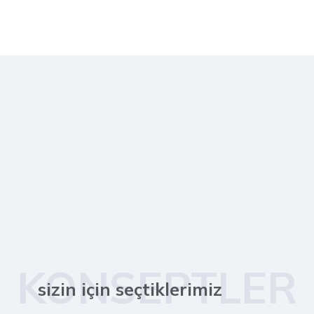
KONSEPTLER
sizin için seçtiklerimiz