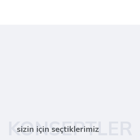
KONSEPTLER
sizin için seçtiklerimiz