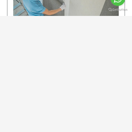
KOLAY UYGULAMA
Dikkatlice gelecek adımları izleyin: İstenilen
uzunlukta şeritler kesilir. Ölçü yüksekliğini
dikkate alın. (Talimatlar etiketin ön…
DEVAMI