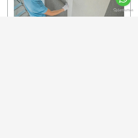
KOLAY UYGULAMA
Dikkatlice gelecek adımları izleyin: İstenilen
uzunlukta şeritler kesilir. Ölçü yüksekliğini
dikkate alın. (Talimatlar etiketin ön…
DEVAMI