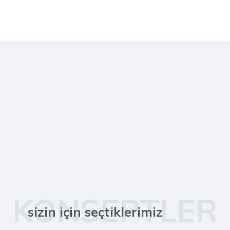
KONSEPTLER
sizin için seçtiklerimiz