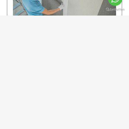
KOLAY UYGULAMA
Dikkatlice gelecek adımları izleyin: İstenilen
uzunlukta şeritler kesilir. Ölçü yüksekliğini
dikkate alın. (Talimatlar etiketin ön…
DEVAMI