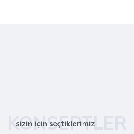
KONSEPTLER
sizin için seçtiklerimiz