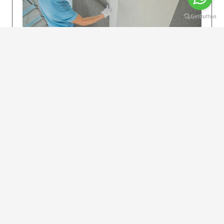
KOLAY UYGULAMA
Dikkatlice gelecek adımları izleyin: İstenilen
uzunlukta şeritler kesilir. Ölçü yüksekliğini
dikkate alın. (Talimatlar etiketin ön…
DEVAMI