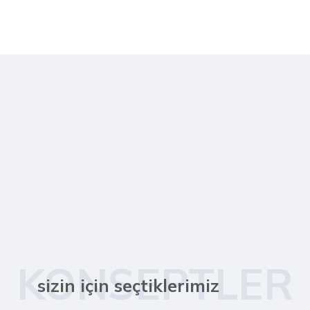
KONSEPTLER
sizin için seçtiklerimiz