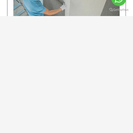
KOLAY UYGULAMA
Dikkatlice gelecek adımları izleyin: İstenilen
uzunlukta şeritler kesilir. Ölçü yüksekliğini
dikkate alın. (Talimatlar etiketin ön…
DEVAMI