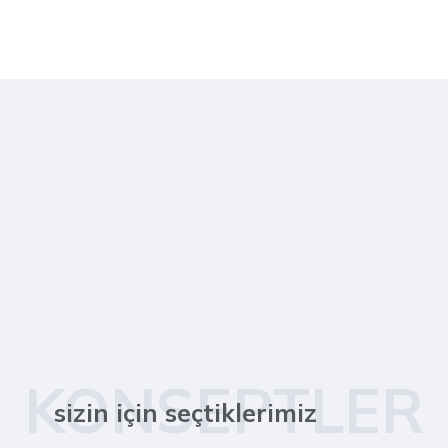
KONSEPTLER
sizin için seçtiklerimiz