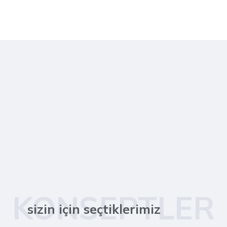
KONSEPTLER
sizin için seçtiklerimiz