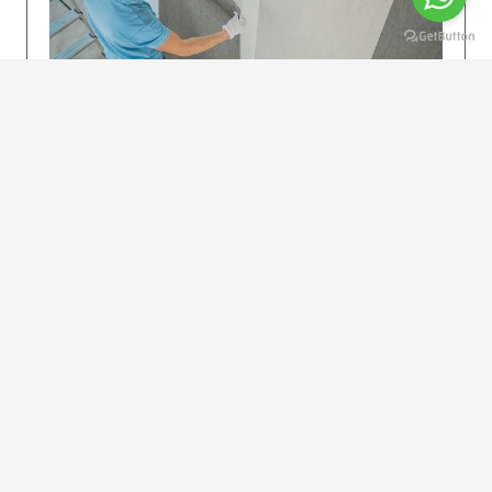
KOLAY UYGULAMA
Dikkatlice gelecek adımları izleyin: İstenilen
uzunlukta şeritler kesilir. Ölçü yüksekliğini
dikkate alın. (Talimatlar etiketin ön…
DEVAMI