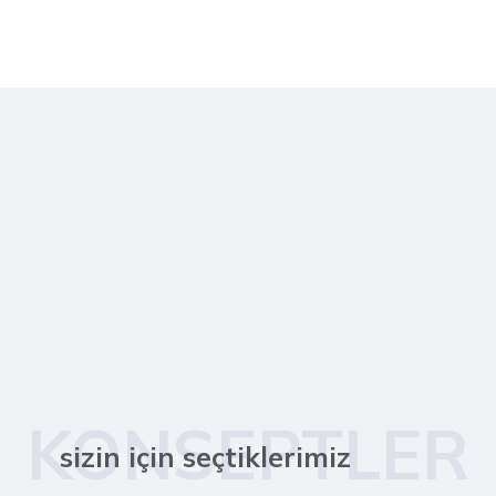
KONSEPTLER
sizin için seçtiklerimiz