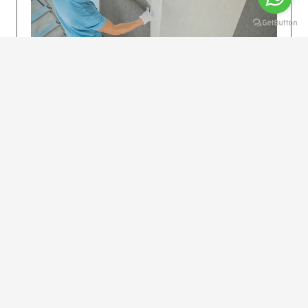
KOLAY UYGULAMA
Dikkatlice gelecek adımları izleyin: İstenilen
uzunlukta şeritler kesilir. Ölçü yüksekliğini
dikkate alın. (Talimatlar etiketin ön…
DEVAMI