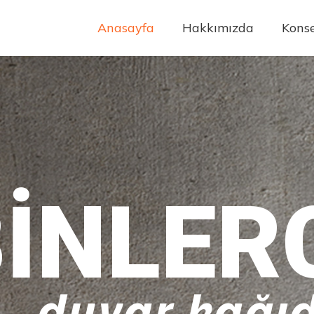
Anasayfa
Hakkımızda
Konse
INLER
duvar kağıd