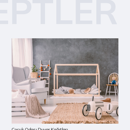
EPTLER
Mutfak Duvar Kağıtları