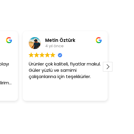
Metin Öztürk
As
4 yıl önce
4 
yı
Ürünler çok kaliteli, fiyatlar makul.
3+1 evin 
Güler yüzlü ve samimi
tutar
çalışanlarına için teşekkürler.
im.