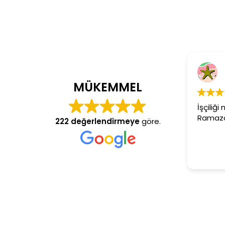
C
4 y
MÜKEMMEL
İşçiliği 
Ramazan 
222 değerlendirmeye
göre.