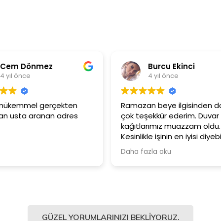
em Dönmez
Burcu Ekinci
ıl önce
4 yıl önce
mükemmel gerçekten
Ramazan beye ilgisinden dola
usta aranan adres
çok teşekkür ederim. Duvar
kağıtlarımız muazzam oldu.
Kesinlikle işinin en iyisi diyebilir
Şiddetle tavsiye ediyorum.
Daha fazla oku
GÜZEL YORUMLARINIZI BEKLIYORUZ.