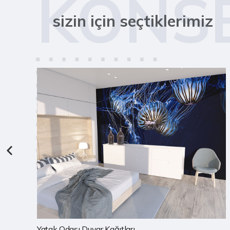
KONS
sizin için seçtiklerimiz
Çocuk Odası Duvar Kağıtları