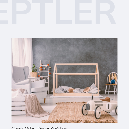
EPTLER
Mutfak Duvar Kağıtları