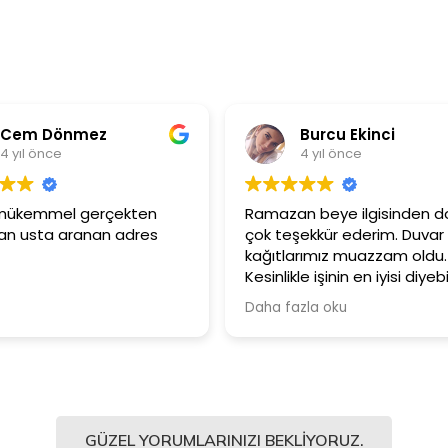
Burcu Ekinci
Met
4 yıl önce
4 yıl
Ramazan beye ilgisinden dolayı
Ürünler çok k
çok teşekkür ederim. Duvar
Güler yüzlü
kağıtlarımız muazzam oldu.
çalışanlarına
Kesinlikle işinin en iyisi diyebilirim.
Şiddetle tavsiye ediyorum.
Daha fazla oku
GÜZEL YORUMLARINIZI BEKLIYORUZ.