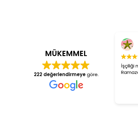
Cem Dönmez
4 yıl önce
MÜKEMMEL
İşçiliği mükemmel gerçekten
Ramazan usta aranan adres
222 değerlendirmeye
göre.