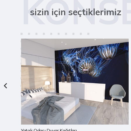
KONS
sizin için seçtiklerimiz
Çocuk Odası Duvar Kağıtları