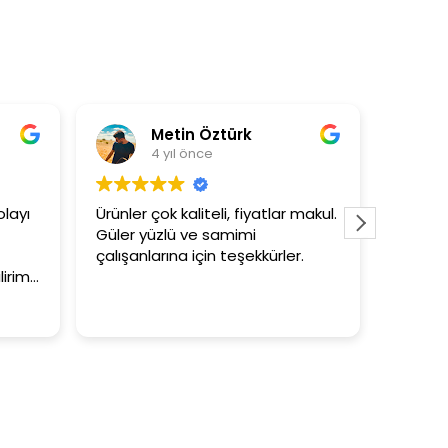
in Öztürk
Asli Ersoy
 önce
4 yıl önce
aliteli, fiyatlar makul.
3+1 evin kagidini kapataslak ne
 ve samimi
tutar
 için teşekkürler.