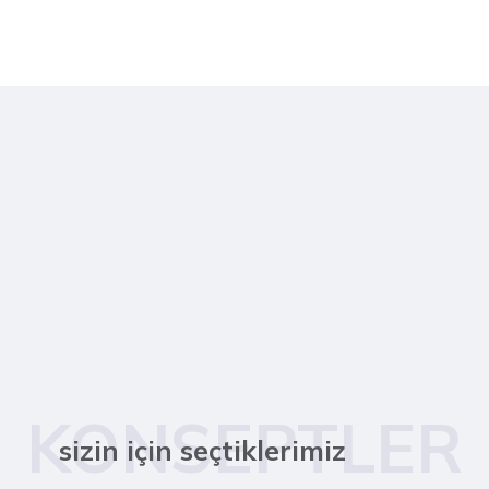
KONSEPTLER
sizin için seçtiklerimiz