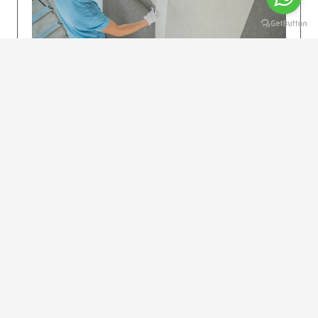
KOLAY UYGULAMA
Dikkatlice gelecek adımları izleyin: İstenilen
uzunlukta şeritler kesilir. Ölçü yüksekliğini
dikkate alın. (Talimatlar etiketin ön…
DEVAMI