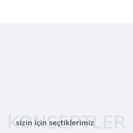
KONSEPTLER
sizin için seçtiklerimiz