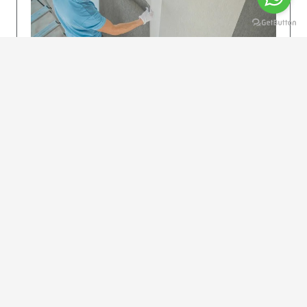
KOLAY UYGULAMA
Dikkatlice gelecek adımları izleyin: İstenilen
uzunlukta şeritler kesilir. Ölçü yüksekliğini
dikkate alın. (Talimatlar etiketin ön…
DEVAMI