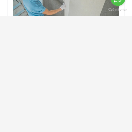
KOLAY UYGULAMA
Dikkatlice gelecek adımları izleyin: İstenilen
uzunlukta şeritler kesilir. Ölçü yüksekliğini
dikkate alın. (Talimatlar etiketin ön…
DEVAMI