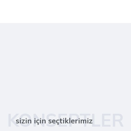
KONSEPTLER
sizin için seçtiklerimiz