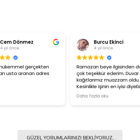
Burcu Ekinci
Metin Özt
4 yıl önce
4 yıl önce
Ramazan beye ilgisinden dolayı
Ürünler çok kaliteli
çok teşekkür ederim. Duvar
Güler yüzlü ve sa
kağıtlarımız muazzam oldu.
çalışanlarına için 
Kesinlikle işinin en iyisi diyebilirim.
Şiddetle tavsiye ediyorum.
Daha fazla oku
GÜZEL YORUMLARINIZI BEKLIYORUZ.