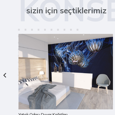
KONS
sizin için seçtiklerimiz
Çocuk Odası Duvar Kağıtları