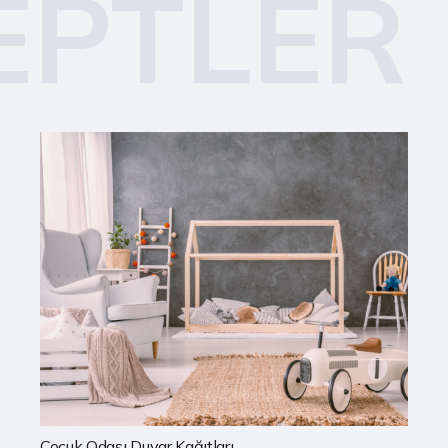
EPTLER
Mutfak Duvar Kağıtları