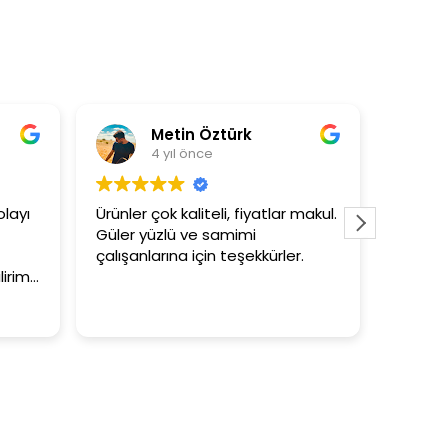
ürk
Asli Ersoy
4 yıl önce
, fiyatlar makul.
3+1 evin kagidini kapataslak ne
mimi
tutar
teşekkürler.