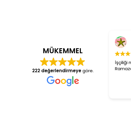
Cem Dönmez
4 yıl önce
MÜKEMMEL
İşçiliği mükemmel gerçekten
Ramazan usta aranan adres
222 değerlendirmeye
göre.