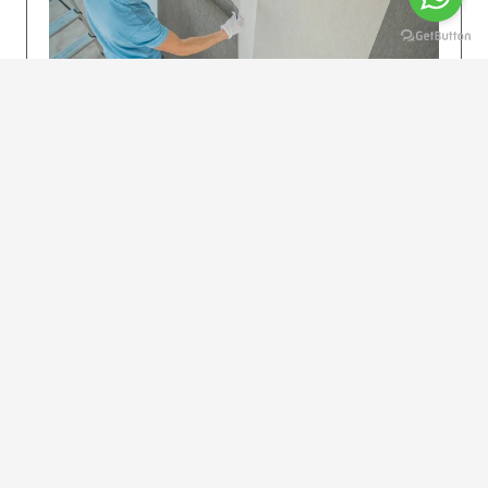
KOLAY UYGULAMA
Dikkatlice gelecek adımları izleyin: İstenilen
uzunlukta şeritler kesilir. Ölçü yüksekliğini
dikkate alın. (Talimatlar etiketin ön…
DEVAMI