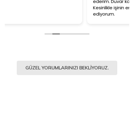
ederim. Duvar kağıtlarımız muazzam oldu.
Kesinlikle işinin en iyisi diyebilirim. Şiddetle tavsiye
ediyorum.
GÜZEL YORUMLARINIZI BEKLIYORUZ.