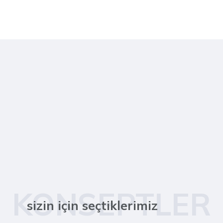
KONSEPTLER
sizin için seçtiklerimiz