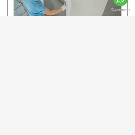
KOLAY UYGULAMA
Dikkatlice gelecek adımları izleyin: İstenilen
uzunlukta şeritler kesilir. Ölçü yüksekliğini
dikkate alın. (Talimatlar etiketin ön…
DEVAMI