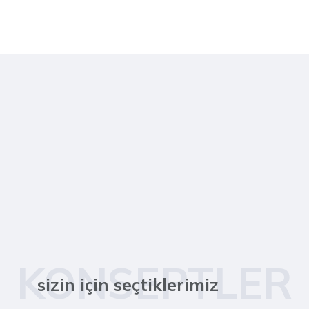
KONSEPTLER
sizin için seçtiklerimiz