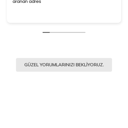
ederim. Duvar kağıt
Kesinlikle işinin en iy
ediyorum.
GÜZEL YORUMLARINIZI BEKLIYORUZ.