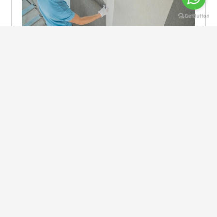
KOLAY UYGULAMA
Dikkatlice gelecek adımları izleyin: İstenilen
uzunlukta şeritler kesilir. Ölçü yüksekliğini
dikkate alın. (Talimatlar etiketin ön…
DEVAMI