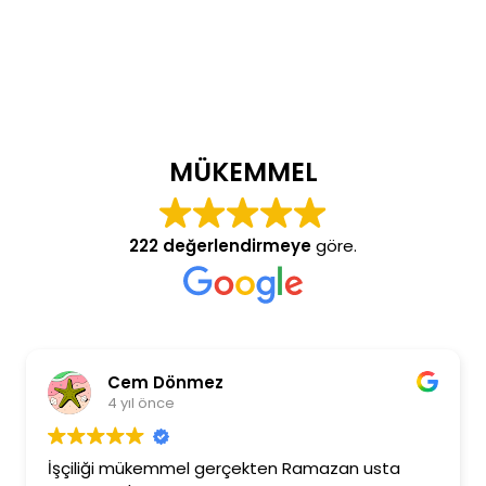
MÜKEMMEL
222 değerlendirmeye
göre.
önmez
Burcu Ekinc
e
4 yıl önce
mel gerçekten Ramazan usta
Ramazan beye ilgisi