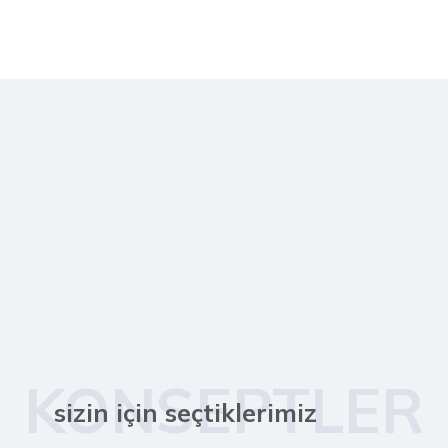
KONSEPTLER
sizin için seçtiklerimiz