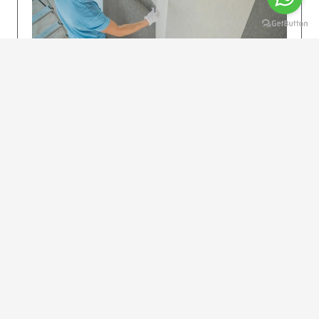
KOLAY UYGULAMA
Dikkatlice gelecek adımları izleyin: İstenilen
uzunlukta şeritler kesilir. Ölçü yüksekliğini
dikkate alın. (Talimatlar etiketin ön…
DEVAMI