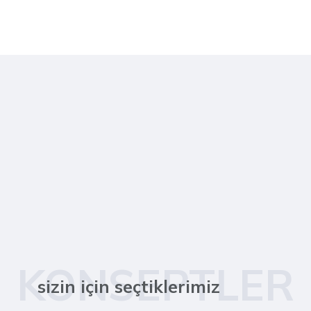
KONSEPTLER
sizin için seçtiklerimiz