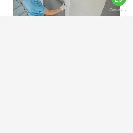
KOLAY UYGULAMA
Dikkatlice gelecek adımları izleyin: İstenilen
uzunlukta şeritler kesilir. Ölçü yüksekliğini
dikkate alın. (Talimatlar etiketin ön…
DEVAMI