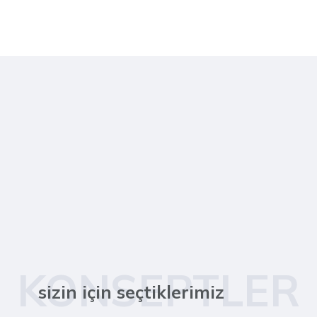
KONSEPTLER
sizin için seçtiklerimiz