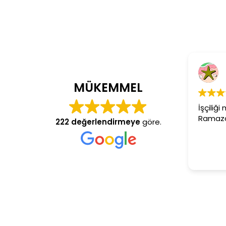
C
4 y
MÜKEMMEL
İşçiliği 
Ramazan 
222 değerlendirmeye
göre.