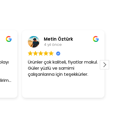
Metin Öztürk
As
4 yıl önce
4 
yı
Ürünler çok kaliteli, fiyatlar makul.
3+1 evin 
Güler yüzlü ve samimi
tutar
çalışanlarına için teşekkürler.
im.