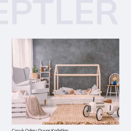
EPTLER
Mutfak Duvar Kağıtları