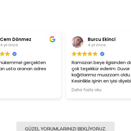
em Dönmez
Burcu Ekinci
ıl önce
4 yıl önce
mükemmel gerçekten
Ramazan beye ilgisinden dola
usta aranan adres
çok teşekkür ederim. Duvar
kağıtlarımız muazzam oldu.
Kesinlikle işinin en iyisi diyebilir
Şiddetle tavsiye ediyorum.
Daha fazla oku
GÜZEL YORUMLARINIZI BEKLIYORUZ.