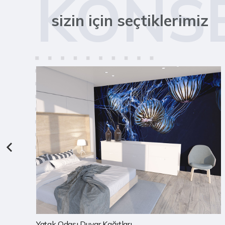
KONS
sizin için seçtiklerimiz
Çocuk Odası Duvar Kağıtları