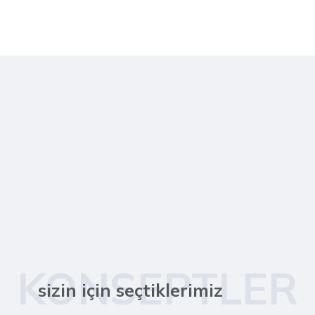
KONSEPTLER
sizin için seçtiklerimiz