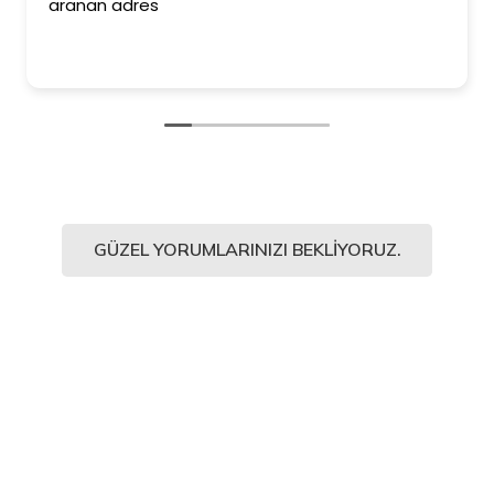
aranan adres
eder
Kesin
ediy
GÜZEL YORUMLARINIZI BEKLIYORUZ.