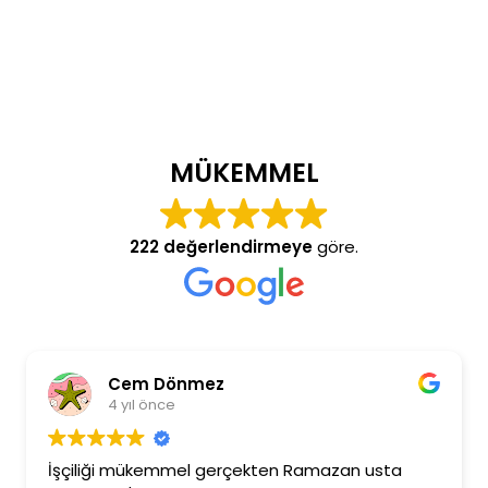
MÜKEMMEL
222 değerlendirmeye
göre.
Cem Dönmez
4 yıl önce
İşçiliği mükemmel gerçekten Ramazan usta
Rama