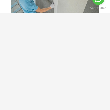
KOLAY UYGULAMA
Dikkatlice gelecek adımları izleyin: İstenilen
uzunlukta şeritler kesilir. Ölçü yüksekliğini
dikkate alın. (Talimatlar etiketin ön…
DEVAMI