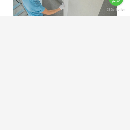
KOLAY UYGULAMA
Dikkatlice gelecek adımları izleyin: İstenilen
uzunlukta şeritler kesilir. Ölçü yüksekliğini
dikkate alın. (Talimatlar etiketin ön…
DEVAMI