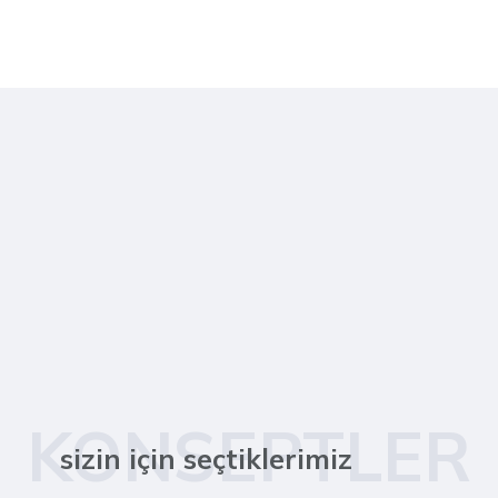
KONSEPTLER
sizin için seçtiklerimiz