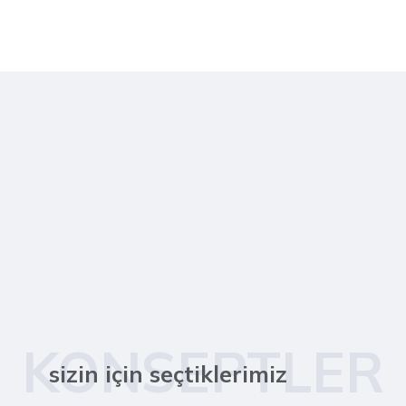
KONSEPTLER
sizin için seçtiklerimiz