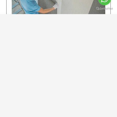
KOLAY UYGULAMA
Dikkatlice gelecek adımları izleyin: İstenilen
uzunlukta şeritler kesilir. Ölçü yüksekliğini
dikkate alın. (Talimatlar etiketin ön…
DEVAMI